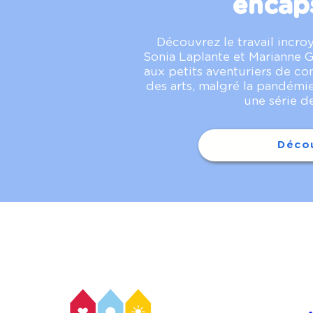
encap
Découvrez le travail incro
Sonia Laplante et Marianne G
aux petits aventuriers de co
des arts, malgré la pandémie
une série d
Décou