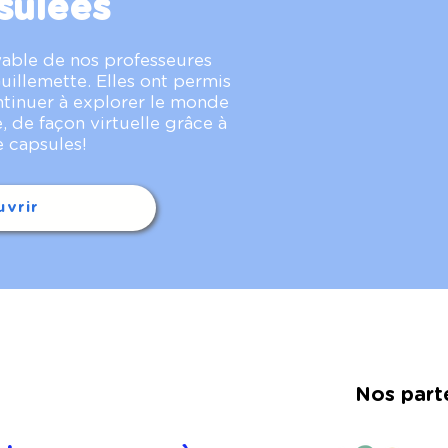
sulées
yable de nos professeures
uillemette. Elles ont permis
ntinuer à explorer le monde
, de façon virtuelle grâce à
e capsules!
vrir
Nos part