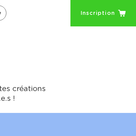
Inscription
e
tes créations
e.s !