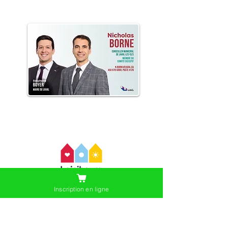
Inscription en ligne
Organisme sans but lucratif ayant
pour mission de promouvoir la
santé et le bien-être de la