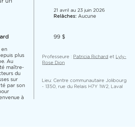
ur un
21 avril au 23 juin 2026
Relâches:
Aucune
hard
99 $
 en
depuis plus
Professeure :
Patricia Richard
et
Lyly-
pe. Au
Rose Dion
été maître-
cteurs du
ses sur
Lieu: Centre communautaire Jolibourg
rté par son
- 1350, rue du Relais H7Y 1W2, Laval
pour
ienvenue à