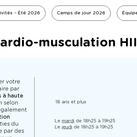
ivités - Été 2026
Camps de jour 2026
Équip
ardio-musculation HI
er votre
ire par
 à haute
18 ans et plus
n selon
 également
tion
Le
mardi
de 18h25 à 19h25
rties du
Le
jeudi
de 18h25 à 19h25
e par des