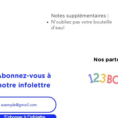
Notes supplémentaires
:
N'oubliez pas votre bouteille
d'eau!
Nos part
Abonnez-vous à
notre infolettre
Pavé-uni Leblanc
S'abonner à l'infolettre